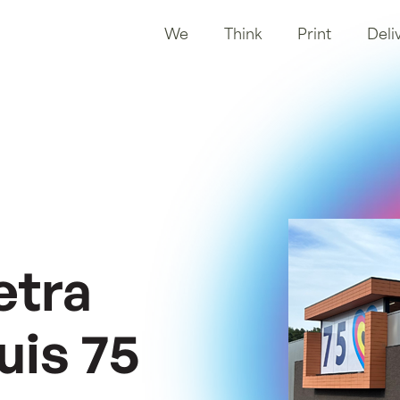
We
Think
Print
Deli
e
t
r
a
u
i
s
7
5