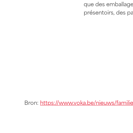
q
u
e
d
e
s
e
m
b
a
l
l
a
g
p
r
é
s
e
n
t
o
i
r
s
,
d
e
s
p
Bron:
https://www.voka.be/nieuws/familiebe