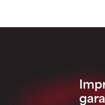
Impr
gara