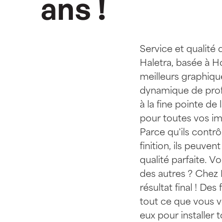
a
n
s
!
S
e
r
v
i
c
e
e
t
q
u
a
l
i
t
é
H
a
l
e
t
r
a
,
b
a
s
é
e
à
H
m
e
i
l
l
e
u
r
s
g
r
a
p
h
i
q
u
d
y
n
a
m
i
q
u
e
d
e
p
r
o
à
l
a
f
i
n
e
p
o
i
n
t
e
d
e
l
p
o
u
r
t
o
u
t
e
s
v
o
s
i
P
a
r
c
e
q
u
'
i
l
s
c
o
n
t
r
ô
f
i
n
i
t
i
o
n
,
i
l
s
p
e
u
v
e
n
t
q
u
a
l
i
t
é
p
a
r
f
a
i
t
e
.
V
o
d
e
s
a
u
t
r
e
s
?
C
h
e
z
r
é
s
u
l
t
a
t
f
i
n
a
l
!
D
e
s
f
t
o
u
t
c
e
q
u
e
v
o
u
s
v
e
u
x
p
o
u
r
i
n
s
t
a
l
l
e
r
t