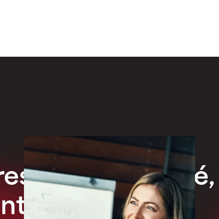
ession de qualité,
ntie !