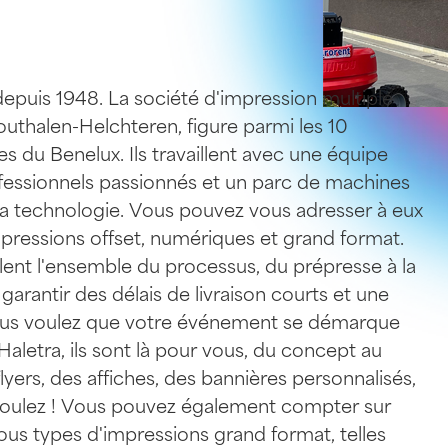
d
e
p
u
i
s
1
9
4
8
.
L
a
s
o
c
i
é
t
é
d
'
i
m
p
r
e
s
s
i
o
n
m
u
l
t
i
p
l
e
o
u
t
h
a
l
e
n
-
H
e
l
c
h
t
e
r
e
n
,
f
i
g
u
r
e
p
a
r
m
i
l
e
s
1
0
e
s
d
u
B
e
n
e
l
u
x
.
I
l
s
t
r
a
v
a
i
l
l
e
n
t
a
v
e
c
u
n
e
é
q
u
i
p
e
f
e
s
s
i
o
n
n
e
l
s
p
a
s
s
i
o
n
n
é
s
e
t
u
n
p
a
r
c
d
e
m
a
c
h
i
n
e
s
a
t
e
c
h
n
o
l
o
g
i
e
.
V
o
u
s
p
o
u
v
e
z
v
o
u
s
a
d
r
e
s
s
e
r
à
e
u
x
m
p
r
e
s
s
i
o
n
s
o
f
f
s
e
t
,
n
u
m
é
r
i
q
u
e
s
e
t
g
r
a
n
d
f
o
r
m
a
t
.
l
e
n
t
l
'
e
n
s
e
m
b
l
e
d
u
p
r
o
c
e
s
s
u
s
,
d
u
p
r
é
p
r
e
s
s
e
à
l
a
g
a
r
a
n
t
i
r
d
e
s
d
é
l
a
i
s
d
e
l
i
v
r
a
i
s
o
n
c
o
u
r
t
s
e
t
u
n
e
u
s
v
o
u
l
e
z
q
u
e
v
o
t
r
e
é
v
é
n
e
m
e
n
t
s
e
d
é
m
a
r
q
u
e
H
a
l
e
t
r
a
,
i
l
s
s
o
n
t
l
à
p
o
u
r
v
o
u
s
,
d
u
c
o
n
c
e
p
t
a
u
l
y
e
r
s
,
d
e
s
a
f
f
i
c
h
e
s
,
d
e
s
b
a
n
n
i
è
r
e
s
p
e
r
s
o
n
n
a
l
i
s
é
s
,
o
u
l
e
z
!
V
o
u
s
p
o
u
v
e
z
é
g
a
l
e
m
e
n
t
c
o
m
p
t
e
r
s
u
r
o
u
s
t
y
p
e
s
d
'
i
m
p
r
e
s
s
i
o
n
s
g
r
a
n
d
f
o
r
m
a
t
,
t
e
l
l
e
s