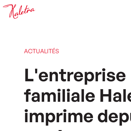
A
C
T
U
A
L
I
T
É
S
L
'
e
n
t
r
e
p
r
i
s
e
f
a
m
i
l
i
a
l
e
H
a
l
i
m
p
r
i
m
e
d
e
p