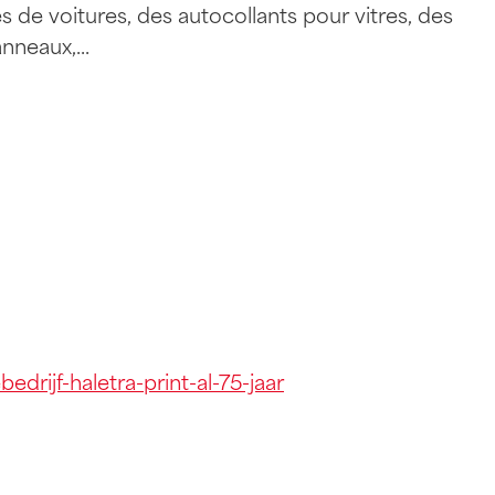
e
s
d
e
v
o
i
t
u
r
e
s
,
d
e
s
a
u
t
o
c
o
l
l
a
n
t
s
p
o
u
r
v
i
t
r
e
s
,
d
e
s
a
n
n
e
a
u
x
,
.
.
.
drijf-haletra-print-al-75-jaar